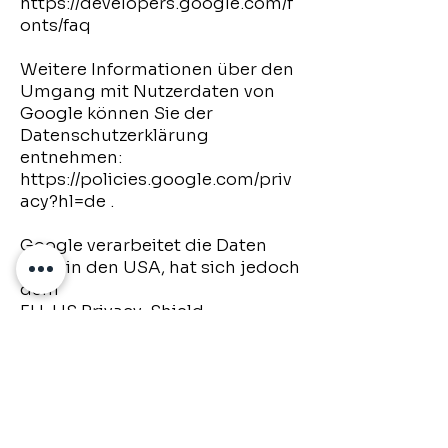
https://developers.google.com/f
onts/faq
Weitere Informationen über den
Umgang mit Nutzerdaten von
Google können Sie der
Datenschutzerklärung
entnehmen:
https://policies.google.com/priv
acy?hl=de
.
Google verarbeitet die Daten
auch in den USA, hat sich jedoch
dem
EU-US Privacy-Shield
unterworfen.
https://www.privacyshield.gov/E
U-US-Framework
Ihre Rechte als Betroffener