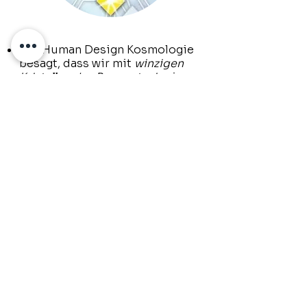
Die Human Design Kosmologie
besagt, dass wir mit
winzigen
Kristallen des Bewusstseins
in
unseren Kopf- und Ajna-Zentren
ausgestattet sind und dass
diese den
Neutrino-Ozean filtern
können. Er nannte Neutrinos den
"Atem der Sterne". Ein Neutrino
ist ein subatomares Teilchen,
das dem Elektron sehr ähnlich
ist, aber keine elektrische
Ladung hat und über eine
sehr
geringe Masse
verfügt. Diese
Partikel, die in riesigen Mengen
im Universum existieren und
sich mit unglaublichen
Geschwindigkeiten bewegen,
durchdringen jede Form von
Materie
. Auf ihrem Weg sammeln