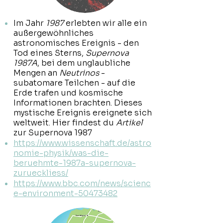
Im Jahr
1987
erlebten wir alle ein
außergewöhnliches
astronomisches Ereignis - den
Tod eines Sterns,
Supernova
1987A
, bei dem unglaubliche
Mengen an
Neutrinos
-
subatomare Teilchen - auf die
Erde trafen und kosmische
Informationen brachten. Dieses
mystische Ereignis ereignete sich
weltweit. Hier findest du
Artikel
zur Supernova 1987
https://www.wissenschaft.de/astro
nomie-physik/was-die-
beruehmte-1987a-supernova-
zurueckliess/
https://www.bbc.com/news/scienc
e-environment-50473482