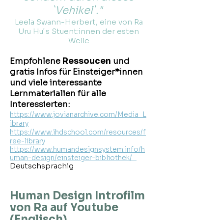
`Vehikel`."
Leela Swann-Herbert, eine von Ra
Uru Hu´s Stuent:innen der esten
Welle
Empfohlene
Ressoucen
und
gratis Infos für Einsteiger*innen
und viele interessante
Lernmaterialien für alle
Interessierten:
https://www.jovianarchive.com/Media_L
ibrary
https://www.ihdschool.com/resources/f
ree-library
https://www.humandesignsystem.info/h
uman-design/einsteiger-bibliothek/
Deutschsprachig
Human Design Introfilm
von Ra auf Youtube
(Englisch)