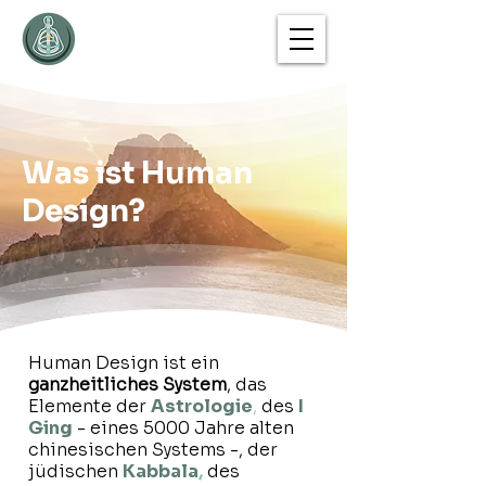
Was ist Human
Design?
Human Design ist ein
ganzheitliches System
, das
Elemente der
Astrologie
,
des
I
Ging
- eines 5000 Jahre alten
chinesischen Systems -, der
jüdischen
Kabbala
,
des