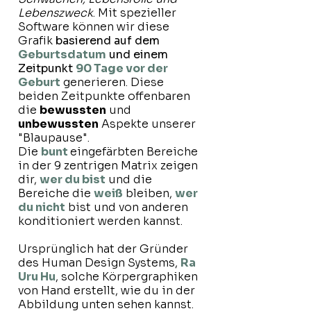
Lebenszweck
. Mit spezieller
Software können wir diese
Grafik
basierend auf dem
Geburtsdatum
und einem
Zeitpunkt
90 Tage vor der
Geburt
generieren. Diese
beiden Zeitpunkte offenbaren
die
bewussten
und
unbewussten
Aspekte unserer
"Blaupause".
Die
bunt
eingefärbten Bereiche
in der 9 zentrigen Matrix zeigen
dir,
wer du bist
und die
Bereiche die
weiß
bleiben,
wer
du nicht
bist und von anderen
konditioniert werden kannst.
Ursprünglich hat der Gründer
des Human Design Systems,
Ra
Uru Hu
, solche Körpergraphiken
von Hand erstellt, wie du in der
Abbildung unten sehen kannst.