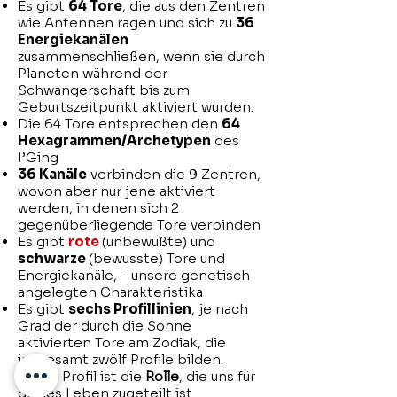
Es gibt
64 Tore
, die aus den Zentren
wie Antennen ragen und sich zu
36
Energiekanälen
zusammenschließen, wenn sie durch
Planeten während der
Schwangerschaft bis zum
Geburtszeitpunkt aktiviert wurden.
Die 64 Tore entsprechen den
64
Hexagrammen/Archetypen
des
I’Ging
36 Kanäle
verbinden die 9 Zentren,
wovon aber nur jene aktiviert
werden, in denen sich 2
gegenüberliegende Tore verbinden
Es gibt
rote
(unbewußte) und
schwarze
(bewusste) Tore und
Energiekanäle, - unsere genetisch
angelegten Charakteristika
Es gibt
sechs Profillinien
, je nach
Grad der durch die Sonne
aktivierten Tore am Zodiak, die
insgesamt zwölf Profile bilden.
Unser Profil ist die
Rolle
, die uns für
dieses Leben zugeteilt ist