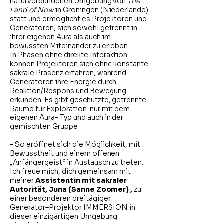
naturverbundenen Umgebung von
The
Land of Now
in Groningen (Niederlande)
statt und ermöglicht es Projektoren und
Generatoren, sich sowohl getrennt in
ihrer eigenen Aura als auch im
bewussten Miteinander zu erleben.
In Phasen ohne direkte Interaktion
können Projektoren sich ohne konstante
sakrale Präsenz erfahren, während
Generatoren ihre Energie durch
Reaktion/Respons und Bewegung
erkunden. Es gibt geschützte, getrennte
Räume für Exploration nur mit dem
eigenen Aura- Typ und auch in der
gemischten Gruppe
- So eröffnet sich die Möglichkeit, mit
Bewusstheit und einem offenen
„Anfängergeist“ in Austausch zu treten.
Ich freue mich, dich gemeinsam mit
meiner
Assistentin mit sakraler
Autorität, Juna (Sanne Zoomer) ,
zu
einer besonderen dreitägigen
Generator–Projektor IMMERSION in
dieser einzigartigen Umgebung